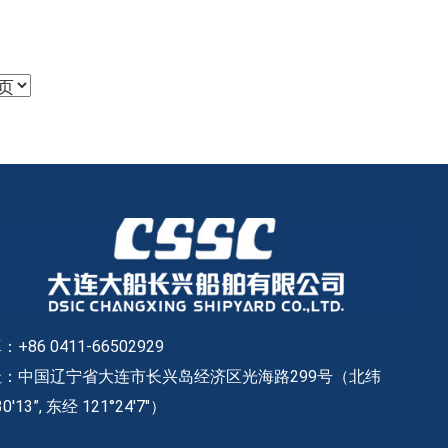
+86 0411-66502929
：中国辽宁省大连市长兴岛经济区光海路299号（北纬
30'13”, 东经 121°24'7"）